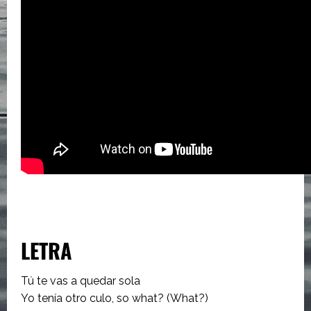
LETRA
Tú te vas a quedar sola
Yo tenía otro culo, so what? (What?)