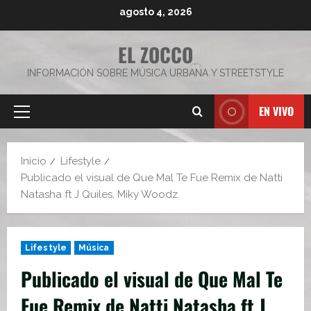
Saltar
agosto 4, 2026
al
contenido
EL ZOCCO
INFORMACIÓN SOBRE MÚSICA URBANA Y STREETSTYLE
EN VIVO
Menú
principal
Inicio
Lifestyle
Publicado el visual de Que Mal Te Fue Remix de Natti
Natasha ft J Quiles, Miky Woodz
Lifestyle
Música
Publicado el visual de Que Mal Te
Fue Remix de Natti Natasha ft J