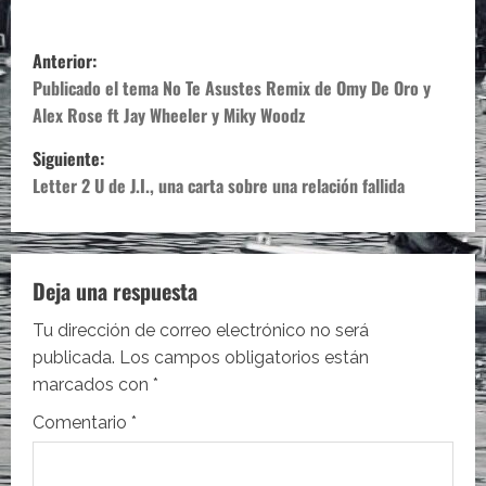
N
Anterior:
a
Publicado el tema No Te Asustes Remix de Omy De Oro y
Alex Rose ft Jay Wheeler y Miky Woodz
v
Siguiente:
e
Letter 2 U de J.I., una carta sobre una relación fallida
g
a
Deja una respuesta
c
Tu dirección de correo electrónico no será
i
publicada.
Los campos obligatorios están
marcados con
*
ó
Comentario
*
n