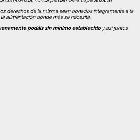
ena compartida, nunca perdamos la Esperanza. 🙏
 los derechos de la misma sean donados íntegramente a la
la alimentación donde más se necesita.
uenamente podáis sin mínimo establecido
y así juntos