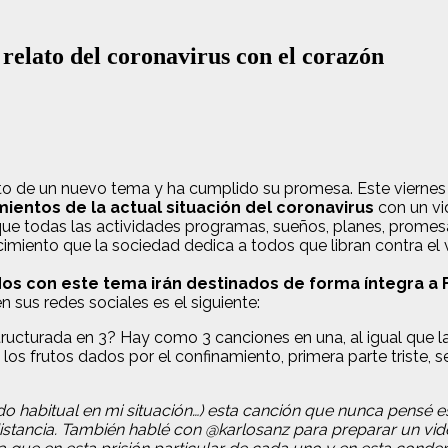
relato del coronavirus con el corazón
o de un nuevo tema y ha cumplido su promesa. Este viernes 1
mientos de la actual situación del coronavirus
con un vi
el que todas las actividades programas, sueños, planes, prome
cimiento que la sociedad dedica a todos que libran contra el v
dos con este tema irán destinados de forma íntegra a
sus redes sociales es el siguiente:
ucturada en 3? Hay como 3 canciones en una, al igual que las 
 los frutos dados por el confinamiento, primera parte triste,
habitual en mi situación…) esta canción que nunca pensé escr
ancia. También hablé con @karlosanz para preparar un videoc