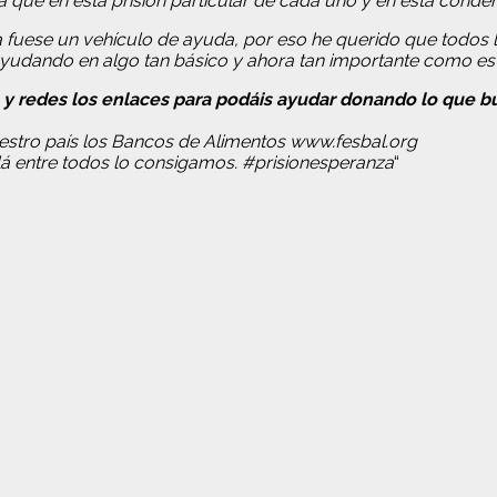
 que en esta prisión particular de cada uno y en esta cond
a fuese un vehículo de ayuda, por eso he querido que todos
yudando en algo tan básico y ahora tan importante como es 
 y redes los enlaces para
podáis
ayudar donando lo que b
uestro país los Bancos de Alimentos www.fesbal.org
á entre todos lo consigamos. #prisionesperanza
“