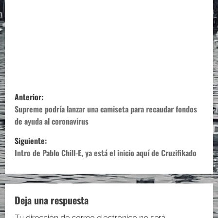
N
Anterior:
a
Supreme podría lanzar una camiseta para recaudar fondos
de ayuda al coronavirus
v
Siguiente:
e
Intro de Pablo Chill-E, ya está el inicio aquí de Cruzifikado
g
a
Deja una respuesta
c
Tu dirección de correo electrónico no será