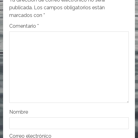
i
publicada.
Los campos obligatorios están
marcados con
*
ó
Comentario
*
n
d
e
e
n
t
r
Nombre
a
Correo electrónico