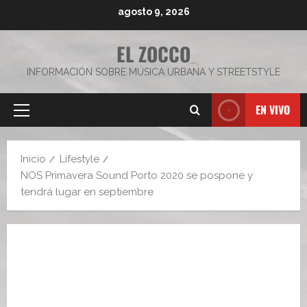
Saltar
agosto 9, 2026
al
contenido
EL ZOCCO
INFORMACIÓN SOBRE MÚSICA URBANA Y STREETSTYLE
EN VIVO
Menú
principal
Inicio
Lifestyle
NOS Primavera Sound Porto 2020 se pospone y
tendrá lugar en septiembre