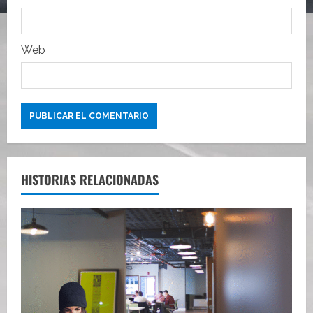
d
a
Web
s
HISTORIAS RELACIONADAS