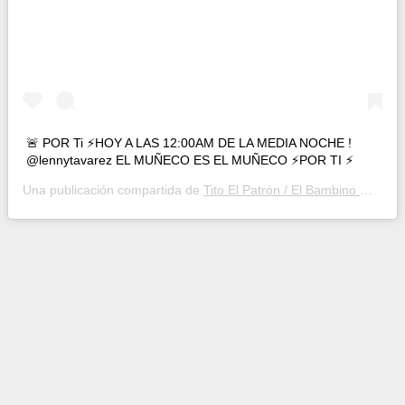
🚨 POR Ti ⚡️HOY A LAS 12:00AM DE LA MEDIA NOCHE !
@lennytavarez EL MUÑECO ES EL MUÑECO ⚡️POR TI ⚡️
Una publicación compartida de
Tito El Patrón / El Bambino 🦅
(@tit