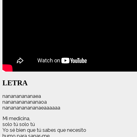
LETRA
nanananananaea
nananananananaoa
nananananananaeaaaaaa
Mi medicina,
solo tú solo tú
Yo sé bien que tú sabes que necesito
humo para sanar-me