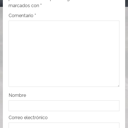
ó
marcados con
*
n
Comentario
*
d
e
e
n
t
r
Nombre
a
d
Correo electrónico
a