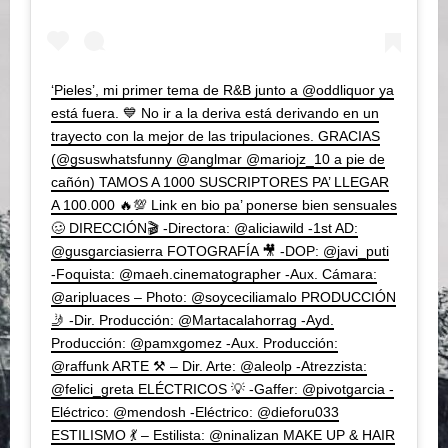
‘Pieles’, mi primer tema de R&B junto a @oddliquor ya
está fuera. 💙 No ir a la deriva está derivando en un
trayecto con la mejor de las tripulaciones. GRACIAS
(@gsuswhatsfunny @anglmar @mariojz_10 a pie de
cañón) TAMOS A 1000 SUSCRIPTORES PA’ LLEGAR
A 100.000 🔥💯 Link en bio pa’ ponerse bien sensuales
🥴 DIRECCIÓN🎬 -Directora: @aliciawild -1st AD:
@gusgarciasierra FOTOGRAFÍA 🎥 -DOP: @javi_puti
-Foquista: @maeh.cinematographer -Aux. Cámara:
@aripluaces – Photo: @soyceciliamalo PRODUCCIÓN
🤳 -Dir. Producción: @Martacalahorrag -Ayd.
Producción: @pamxgomez -Aux. Producción:
@raffunk ARTE ⚒️ – Dir. Arte: @aleolp -Atrezzista:
@felici_greta ELÉCTRICOS 💡 -Gaffer: @pivotgarcia -
Eléctrico: @mendosh -Eléctrico: @dieforu033
ESTILISMO 💃 – Estilista: @ninalizan MAKE UP & HAIR