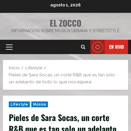
Saltar
agosto 1, 2026
al
contenido
EL ZOCCO
INFORMACIÓN SOBRE MÚSICA URBANA Y STREETSTYLE
EN VIVO
Menú
principal
Inicio
Lifestyle
Pieles de Sara Socas, un corte R&B que es tan solo
un adelanto de todo lo que nos espera
Lifestyle
Música
Pieles de Sara Socas, un corte
R&B que es tan solo un adelanto