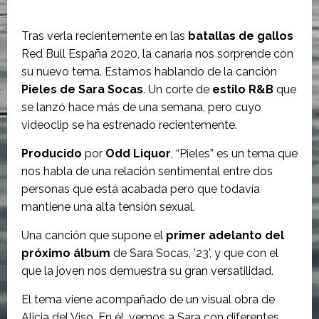
Tras verla recientemente en las
batallas de gallos
Red Bull España 2020, la canaria nos sorprende con
su nuevo tema. Estamos hablando de la canción
Pieles de Sara Socas
. Un corte de
estilo R&B
que
se lanzó hace más de una semana, pero cuyo
videoclip se ha estrenado recientemente.
Producido
por
Odd Liquor
, “Pieles” es un tema que
nos habla de una relación sentimental entre dos
personas que está acabada pero que todavía
mantiene una alta tensión sexual.
Una canción que supone el
primer adelanto del
próximo álbum
de Sara Socas, ’23’, y que con el
que la joven nos demuestra su gran versatilidad.
El tema viene acompañado de un visual obra de
Alicia del Viso. En él, vemos a Sara con diferentes