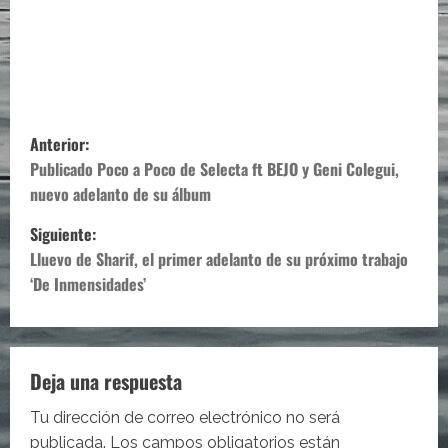
N
Anterior:
a
Publicado Poco a Poco de Selecta ft BEJO y Geni Colegui,
nuevo adelanto de su álbum
v
Siguiente:
e
Lluevo de Sharif, el primer adelanto de su próximo trabajo
‘De Inmensidades’
g
a
c
Deja una respuesta
i
Tu dirección de correo electrónico no será
publicada.
Los campos obligatorios están