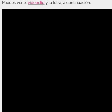
Puedes ver el
videoclip
y la letra, a continuación.