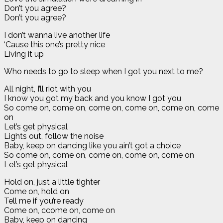
Don’t you agree?
Don’t you agree?
I don’t wanna live another life
‘Cause this one’s pretty nice
Living it up
Who needs to go to sleep when I got you next to me?
All night, I’ll riot with you
I know you got my back and you know I got you
So come on, come on, come on, come on, come on, come
on
Let’s get physical
Lights out, follow the noise
Baby, keep on dancing like you ain’t got a choice
So come on, come on, come on, come on, come on
Let’s get physical
Hold on, just a little tighter
Come on, hold on
Tell me if you’re ready
Come on, ccome on, come on
Baby, keep on dancing