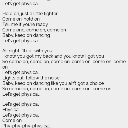
Let’s get physical
Hold on, just a little tighter
Come on, hold on
Tell me if you’re ready
Come onc, come on, come on
Baby, keep on dancing
Let’s get physical
All night, I’ll riot with you
I know you got my back and you know I got you
So come on, come on, come on, come on, come on, come
on
Let’s get physical
Lights out, follow the noise
Baby, keep on dancing like you ain’t got a choice
So come on, come on, come on, come on, come on
Let’s get physical,
Let’s get physical
Physical
Let’s get physical
Come on
Phy-phy-phy-physical