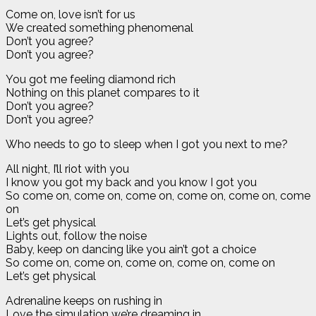
Come on, love isn’t for us
We created something phenomenal
Don’t you agree?
Don’t you agree?
You got me feeling diamond rich
Nothing on this planet compares to it
Don’t you agree?
Don’t you agree?
Who needs to go to sleep when I got you next to me?
All night, I’ll riot with you
I know you got my back and you know I got you
So come on, come on, come on, come on, come on, come
on
Let’s get physical
Lights out, follow the noise
Baby, keep on dancing like you ain’t got a choice
So come on, come on, come on, come on, come on
Let’s get physical
Adrenaline keeps on rushing in
Love the simulation we’re dreaming in