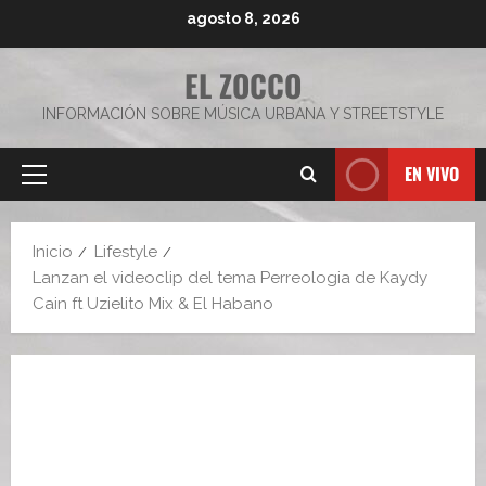
Saltar
agosto 8, 2026
al
contenido
EL ZOCCO
INFORMACIÓN SOBRE MÚSICA URBANA Y STREETSTYLE
EN VIVO
Menú
principal
Inicio
Lifestyle
Lanzan el videoclip del tema Perreologia de Kaydy
Cain ft Uzielito Mix & El Habano