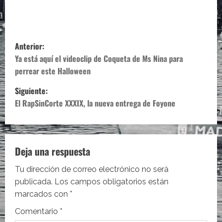
N
Anterior:
a
Ya está aquí el videoclip de Coqueta de Ms Nina para
perrear este Halloween
v
Siguiente:
e
El RapSinCorte XXXIX, la nueva entrega de Foyone
g
a
Deja una respuesta
c
Tu dirección de correo electrónico no será
i
publicada.
Los campos obligatorios están
marcados con
*
ó
Comentario
*