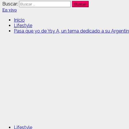
Buscar:
En vivo
Inicio
Lifestyle
Pasa que yo de Ysy A, un tema dedicado a su Argenti
Lifestyle