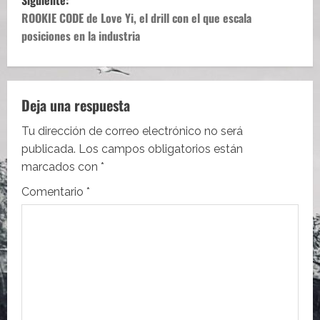
e
ROOKIE CODE de Love Yi, el drill con el que escala
posiciones en la industria
g
a
c
Deja una respuesta
i
Tu dirección de correo electrónico no será
publicada.
Los campos obligatorios están
ó
marcados con
*
n
Comentario
*
d
e
e