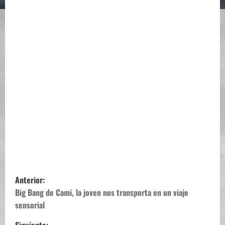
N
Anterior:
a
Big Bang de Cami, la joven nos transporta en un viaje
sensorial
v
Siguiente: