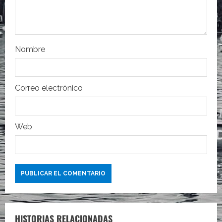
n
t
r
Nombre
a
d
Correo electrónico
a
s
Web
HISTORIAS RELACIONADAS