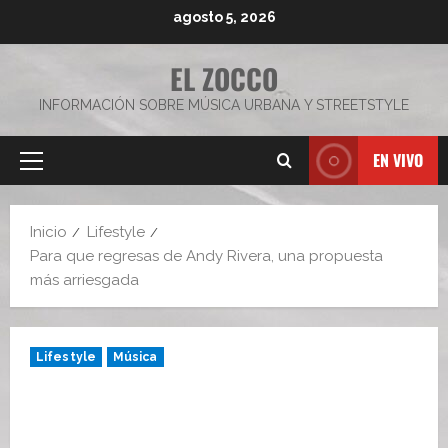
Saltar
agosto 5, 2026
al
contenido
EL ZOCCO
INFORMACIÓN SOBRE MÚSICA URBANA Y STREETSTYLE
EN VIVO
Menú
principal
Inicio
Lifestyle
Para que regresas de Andy Rivera, una propuesta
más arriesgada
Lifestyle
Música