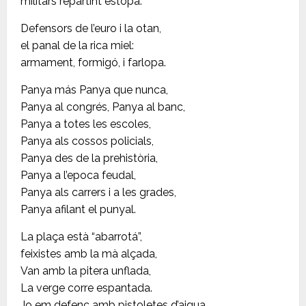
militars repartint estopa.
Defensors de l’euro i la otan,
el panal de la rica miel:
armament, formigó, i farlopa.
Panya más Panya que nunca,
Panya al congrés, Panya al banc,
Panya a totes les escoles,
Panya als cossos policials,
Panya des de la prehistòria,
Panya a l’epoca feudal,
Panya als carrers i a les grades,
Panya afilant el punyal.
La plaça està “abarrotá”,
feixistes amb la mà alçada,
Van amb la pitera unflada,
La verge corre espantada.
Jo em defenc amb pistoletes d’aigua,