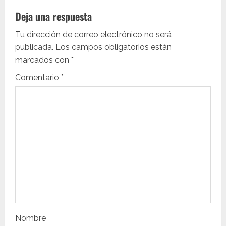
a
Deja una respuesta
c
Tu dirección de correo electrónico no será
i
publicada.
Los campos obligatorios están
marcados con
*
ó
Comentario
*
n
d
e
e
n
t
r
Nombre