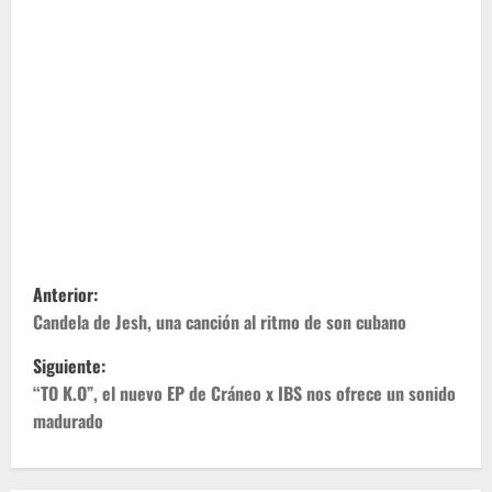
N
Anterior:
a
Candela de Jesh, una canción al ritmo de son cubano
Siguiente:
v
“TO K.O”, el nuevo EP de Cráneo x IBS nos ofrece un sonido
e
madurado
g