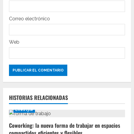
a
Correo electrónico
d
a
Web
s
HISTORIAS RELACIONADAS
Lifestyle
Coworking: la nueva forma de trabajar en espacios
compartidos eficientes y flexibles