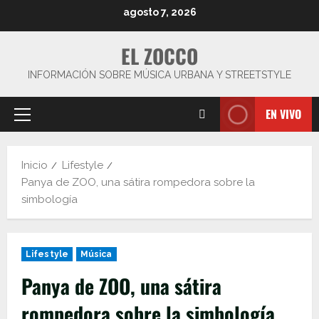
Saltar
agosto 7, 2026
al
contenido
EL ZOCCO
INFORMACIÓN SOBRE MÚSICA URBANA Y STREETSTYLE
EN VIVO
Menú
principal
Inicio
Lifestyle
Panya de ZOO, una sátira rompedora sobre la
simbología
Lifestyle
Música
Panya de ZOO, una sátira
rompedora sobre la simbología