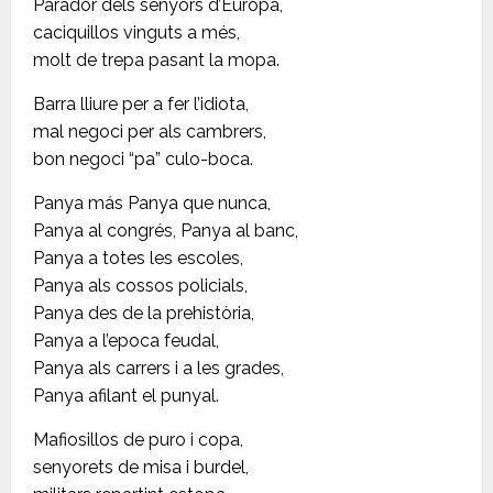
Parador dels senyors d’Europa,
caciquillos vinguts a més,
molt de trepa pasant la mopa.
Barra lliure per a fer l’idiota,
mal negoci per als cambrers,
bon negoci “pa” culo-boca.
Panya más Panya que nunca,
Panya al congrés, Panya al banc,
Panya a totes les escoles,
Panya als cossos policials,
Panya des de la prehistòria,
Panya a l’epoca feudal,
Panya als carrers i a les grades,
Panya afilant el punyal.
Mafiosillos de puro i copa,
senyorets de misa i burdel,