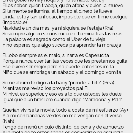
Ellos saben quién trabaja, quién afana y quién la mueve
Si la mente se ilumina, al tiempo el dinero te llueve
Linda, estoy tan enfocao, imposible que en ti me cuelgue
(Imposible)
Navidad e un día más, ya ni siquiera se festeja (Rra)
Si siempre alguien se nos muere o termina tras las rejas
La palabra es sagrada como el Uber de tu vieja
Y no esperes que algo suceda pa aprender la moraleja
El lobo siempre es el malo, si narra es Caperucita
Porque nunca cuentan las veces que les prestamos guita
Ese quiere ser mejor pero no puede, entonces imita
Niño que se embriaga un sábado y el domingo vomita
Si me aburro le digo a la baby “prendé la tele” (Prra)
Mientras me reviso los proyectos pal FL
Mi nivel es superior, y eso es a lo que ustedes les duele
Igual que a un brasilero cuando digo “Maradona y Pelé”
Querían vivirse la movie, todo a costa de mi esfuerzo (Ay)
Y a mí con bananas verdes no me vengan con el verso
(Nah)
Tengo de menú un culo distinto, de cena y de almuerzo
Y la meta de to estos sapos es convertirse en escuerzo