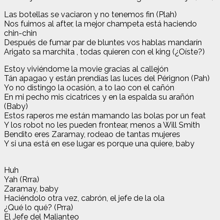
Las botellas se vaciaron y no tenemos fin (Plah)
Nos fuimos al after, la mejor champeta está haciendo
chin-chin
Después de fumar par de bluntes vos hablas mandarín
Arigato sa marchita , todas quieren con el king (¿Oíste?)
Estoy viviéndome la movie gracias al callejón
Tán apagao y están prendías las luces del Pérignon (Pah)
Yo no distingo la ocasión, a to lao con el cañón
En mi pecho mis cicatrices y en la espalda su arañón
(Baby)
Estos raperos me están mamando las bolas por un feat
Y los robot no les pueden frontear, menos a Will Smith
Bendito eres Zaramay, rodeao de tantas mujeres
Y si una está en ese lugar es porque una quiere, baby
Huh
Yah (Rrra)
Zaramay, baby
Haciéndolo otra vez, cabrón, el jefe de la ola
¿Qué lo qué? (Prra)
El Jefe del Malianteo