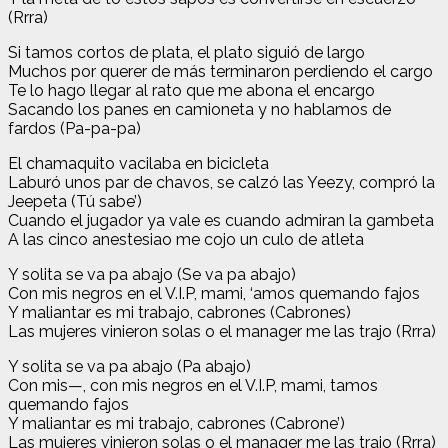
(Rrra)
Si tamos cortos de plata, el plato siguió de largo
Muchos por querer de más terminaron perdiendo el cargo
Te lo hago llegar al rato que me abona el encargo
Sacando los panes en camioneta y no hablamos de
fardos (Pa-pa-pa)
El chamaquito vacilaba en bicicleta
Laburó unos par de chavos, se calzó las Yeezy, compró la
Jeepeta (Tú sabe’)
Cuando el jugador ya vale es cuando admiran la gambeta
A las cinco anestesiao me cojo un culo de atleta
Y solita se va pa abajo (Se va pa abajo)
Con mis negros en el V.I.P, mami, ‘amos quemando fajos
Y maliantar es mi trabajo, cabrones (Cabrones)
Las mujeres vinieron solas o el manager me las trajo (Rrra)
Y solita se va pa abajo (Pa abajo)
Con mis—, con mis negros en el V.I.P, mami, tamos
quemando fajos
Y maliantar es mi trabajo, cabrones (Cabrone’)
Las mujeres vinieron solas o el manager me las trajo (Rrra)