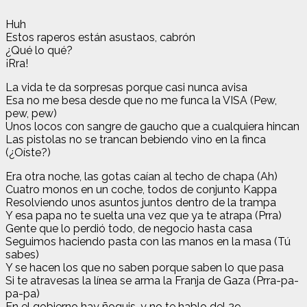
Huh
Estos raperos están asustaos, cabrón
¿Qué lo qué?
¡Rra!
La vida te da sorpresas porque casi nunca avisa
Esa no me besa desde que no me funca la VISA (Pew,
pew, pew)
Unos locos con sangre de gaucho que a cualquiera hincan
Las pistolas no se trancan bebiendo vino en la finca
(¿Oíste?)
Era otra noche, las gotas caían al techo de chapa (Ah)
Cuatro monos en un coche, todos de conjunto Kappa
Resolviendo unos asuntos juntos dentro de la trampa
Y esa papa no te suelta una vez que ya te atrapa (Prra)
Gente que lo perdió todo, de negocio hasta casa
Seguimos haciendo pasta con las manos en la masa (Tú
sabes)
Y se hacen los que no saben porque saben lo que pasa
Si te atravesas la línea se arma la Franja de Gaza (Prra-pa-
pa-pa)
En el gobierno hay ñoquis, y no te hablo del 29