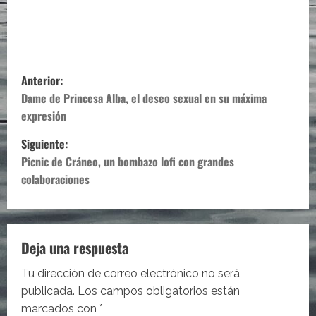
N
Anterior:
a
Dame de Princesa Alba, el deseo sexual en su máxima
expresión
v
Siguiente:
e
Picnic de Cráneo, un bombazo lofi con grandes
colaboraciones
g
a
c
Deja una respuesta
i
Tu dirección de correo electrónico no será
publicada.
Los campos obligatorios están
ó
marcados con
*