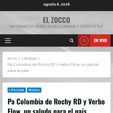
Saltar
agosto 6, 2026
al
contenido
EL ZOCCO
INFORMACIÓN SOBRE MÚSICA URBANA Y STREETSTYLE
EN VIVO
Menú
principal
Inicio
Lifestyle
Pa Colombia de Rochy RD y Verbo Flow, un saludo
para el país
Lifestyle
Música
Pa Colombia de Rochy RD y Verbo
Flow, un saludo para el país