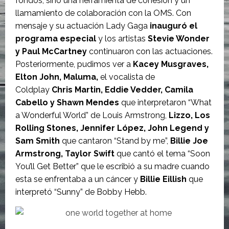
fondos, sino una herramienta de cohesión y un
llamamiento de colaboración con la OMS. Con
mensaje y su actuación Lady Gaga
inauguró el
programa especial
y los artistas
Stevie Wonder
y Paul McCartney
continuaron con las actuaciones.
Posteriormente, pudimos ver a
Kacey Musgraves,
Elton John, Maluma,
el vocalista de
Coldplay
Chris Martin, Eddie Vedder, Camila
Cabello y Shawn Mendes
que interpretaron “What
a Wonderful World” de Louis Armstrong,
Lizzo, Los
Rolling Stones, Jennifer López, John Legend y
Sam Smith
que cantaron “Stand by me”,
Billie Joe
Armstrong, Taylor Swift
que cantó el tema “Soon
You’ll Get Better” que le escribió a su madre cuando
esta se enfrentaba a un cáncer y
Billie Eillish
que
interpretó “Sunny” de Bobby Hebb.