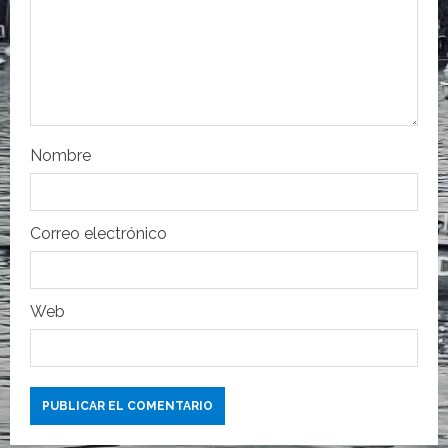
n
t
r
a
Nombre
d
a
Correo electrónico
s
Web