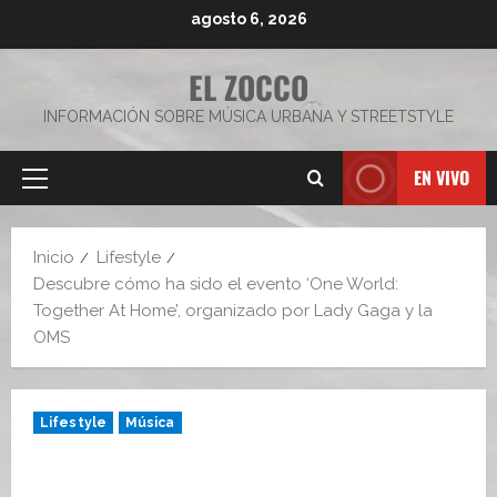
Saltar
agosto 6, 2026
al
contenido
EL ZOCCO
INFORMACIÓN SOBRE MÚSICA URBANA Y STREETSTYLE
EN VIVO
Menú
principal
Inicio
Lifestyle
Descubre cómo ha sido el evento ‘One World:
Together At Home’, organizado por Lady Gaga y la
OMS
Lifestyle
Música