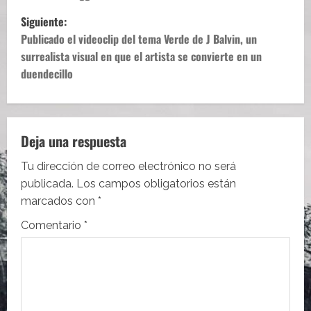
v
Siguiente:
e
Publicado el videoclip del tema Verde de J Balvin, un
surrealista visual en que el artista se convierte en un
g
duendecillo
a
c
Deja una respuesta
i
Tu dirección de correo electrónico no será
ó
publicada.
Los campos obligatorios están
marcados con
*
n
Comentario
*
d
e
e