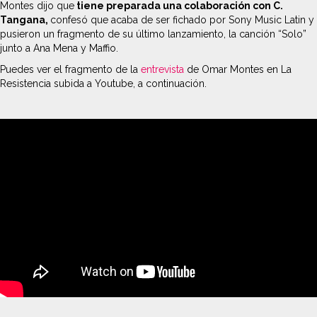
Montes dijo que
tiene preparada una colaboración con C.
Tangana,
confesó que acaba de ser fichado por Sony Music Latin y
pusieron un fragmento de su último lanzamiento, la canción “Solo”
junto a Ana Mena y Maffio.
Puedes ver el fragmento de la
entrevista
de Omar Montes en La
Resistencia subida a Youtube, a continuación.