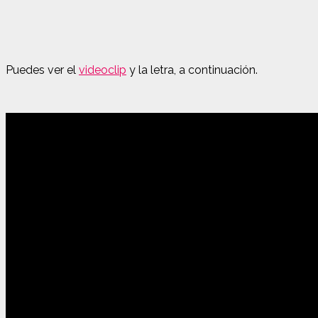
Puedes ver el
videoclip
y la letra, a continuación.