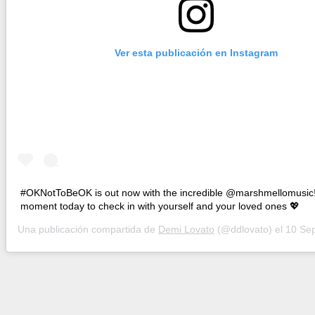
Ver esta publicación en Instagram
#OKNotToBeOK is out now with the incredible @marshmellomusic!
moment today to check in with yourself and your loved ones 💖
Una publicación compartida de
Demi Lovato
(@ddlovato) el
10 Sep, 20