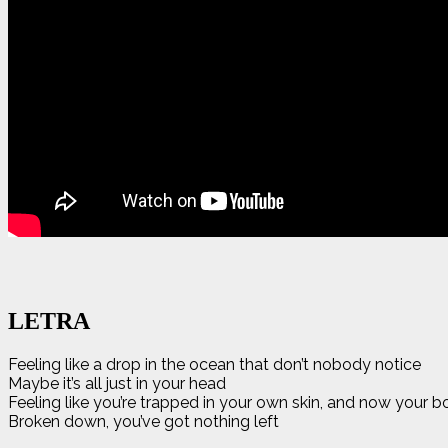
LETRA
Feeling like a drop in the ocean that don’t nobody notice
Maybe it’s all just in your head
Feeling like you’re trapped in your own skin, and now your b
Broken down, you’ve got nothing left