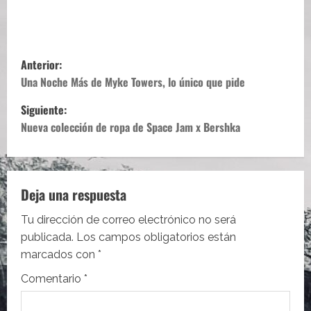
N
Anterior:
a
Una Noche Más de Myke Towers, lo único que pide
Siguiente:
v
Nueva colección de ropa de Space Jam x Bershka
e
g
Deja una respuesta
a
Tu dirección de correo electrónico no será
c
publicada.
Los campos obligatorios están
i
marcados con
*
Comentario
*
ó