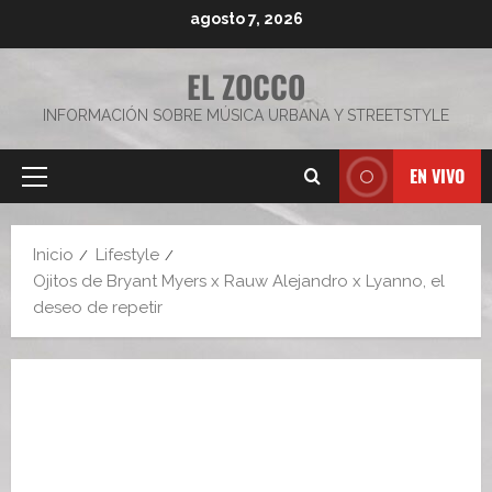
Saltar
agosto 7, 2026
al
contenido
EL ZOCCO
INFORMACIÓN SOBRE MÚSICA URBANA Y STREETSTYLE
EN VIVO
Menú
principal
Inicio
Lifestyle
Ojitos de Bryant Myers x Rauw Alejandro x Lyanno, el
deseo de repetir