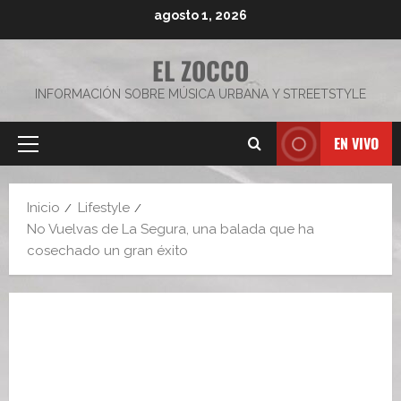
Saltar
agosto 1, 2026
al
contenido
EL ZOCCO
INFORMACIÓN SOBRE MÚSICA URBANA Y STREETSTYLE
EN VIVO
Menú
principal
Inicio
Lifestyle
No Vuelvas de La Segura, una balada que ha
cosechado un gran éxito