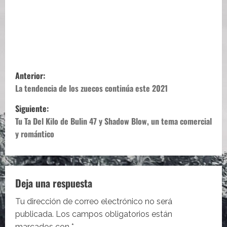
N
Anterior:
a
La tendencia de los zuecos continúa este 2021
Siguiente:
v
Tu Ta Del Kilo de Bulin 47 y Shadow Blow, un tema comercial
e
y romántico
g
a
Deja una respuesta
c
Tu dirección de correo electrónico no será
i
publicada.
Los campos obligatorios están
marcados con
*