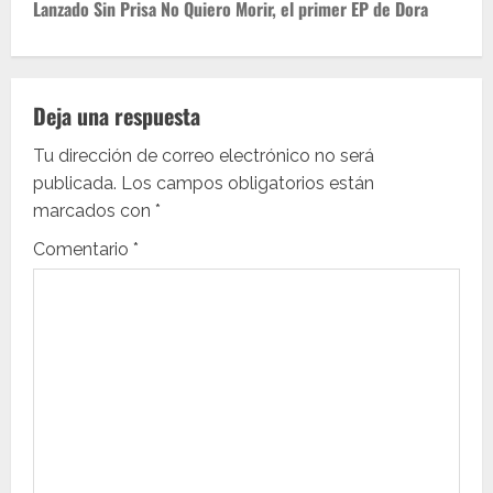
e
Lanzado Sin Prisa No Quiero Morir, el primer EP de Dora
g
a
Deja una respuesta
c
Tu dirección de correo electrónico no será
i
publicada.
Los campos obligatorios están
marcados con
*
ó
Comentario
*
n
d
e
e
n