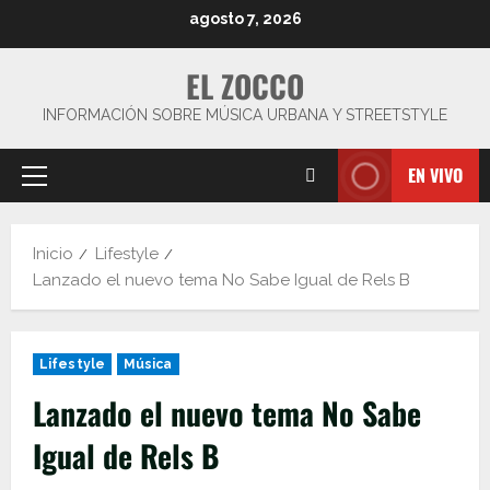
Saltar
agosto 7, 2026
al
contenido
EL ZOCCO
INFORMACIÓN SOBRE MÚSICA URBANA Y STREETSTYLE
EN VIVO
Menú
principal
Inicio
Lifestyle
Lanzado el nuevo tema No Sabe Igual de Rels B
Lifestyle
Música
Lanzado el nuevo tema No Sabe
Igual de Rels B