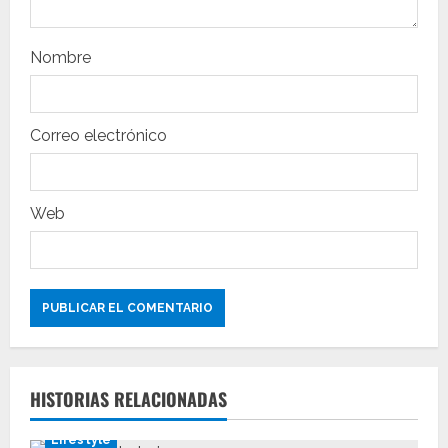
t
r
Nombre
a
Correo electrónico
d
a
Web
s
HISTORIAS RELACIONADAS
Lifestyle