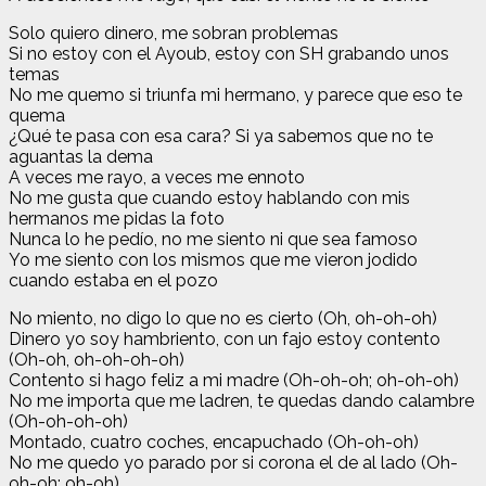
Solo quiero dinero, me sobran problemas
Si no estoy con el Ayoub, estoy con SH grabando unos
temas
No me quemo si triunfa mi hermano, y parece que eso te
quema
¿Qué te pasa con esa cara? Si ya sabemos que no te
aguantas la dema
A veces me rayo, a veces me ennoto
No me gusta que cuando estoy hablando con mis
hermanos me pidas la foto
Nunca lo he pedío, no me siento ni que sea famoso
Yo me siento con los mismos que me vieron jodido
cuando estaba en el pozo
No miento, no digo lo que no es cierto (Oh, oh-oh-oh)
Dinero yo soy hambriento, con un fajo estoy contento
(Oh-oh, oh-oh-oh-oh)
Contento si hago feliz a mi madre (Oh-oh-oh; oh-oh-oh)
No me importa que me ladren, te quedas dando calambre
(Oh-oh-oh-oh)
Montado, cuatro coches, encapuchado (Oh-oh-oh)
No me quedo yo parado por si corona el de al lado (Oh-
oh-oh; oh-oh)