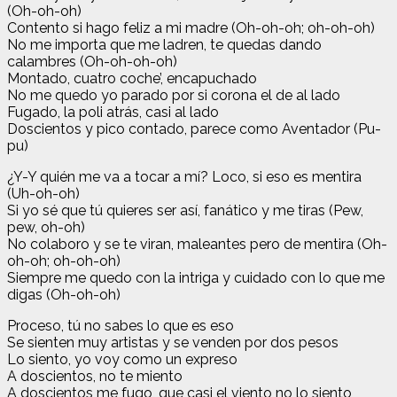
(Oh-oh-oh)
Contento si hago feliz a mi madre (Oh-oh-oh; oh-oh-oh)
No me importa que me ladren, te quedas dando
calambres (Oh-oh-oh-oh)
Montado, cuatro coche’, encapuchado
No me quedo yo parado por si corona el de al lado
Fugado, la poli atrás, casi al lado
Doscientos y pico contado, parece como Aventador (Pu-
pu)
¿Y-Y quién me va a tocar a mí? Loco, si eso es mentira
(Uh-oh-oh)
Si yo sé que tú quieres ser así, fanático y me tiras (Pew,
pew, oh-oh)
No colaboro y se te viran, malеantes pero de mеntira (Oh-
oh-oh; oh-oh-oh)
Siempre me quedo con la intriga y cuidado con lo que me
digas (Oh-oh-oh)
Proceso, tú no sabes lo que es eso
Se sienten muy artistas y se venden por dos pesos
Lo siento, yo voy como un expreso
A doscientos, no te miento
A doscientos me fugo, que casi el viento no lo siento