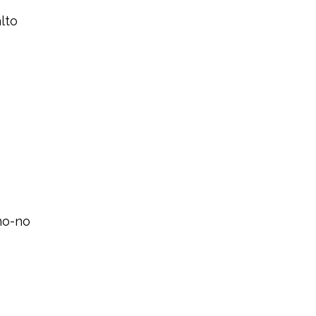
lto
-no-no