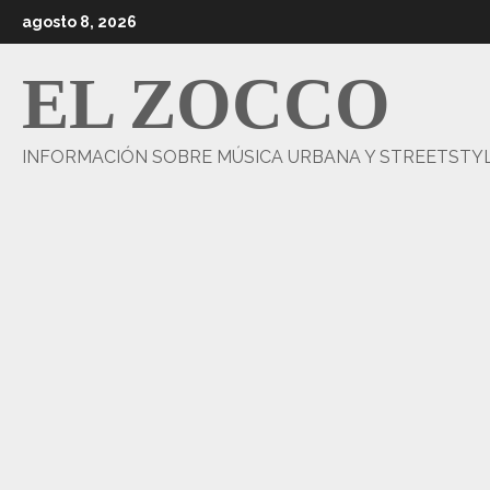
Saltar
agosto 8, 2026
al
contenido
EL ZOCCO
INFORMACIÓN SOBRE MÚSICA URBANA Y STREETSTY