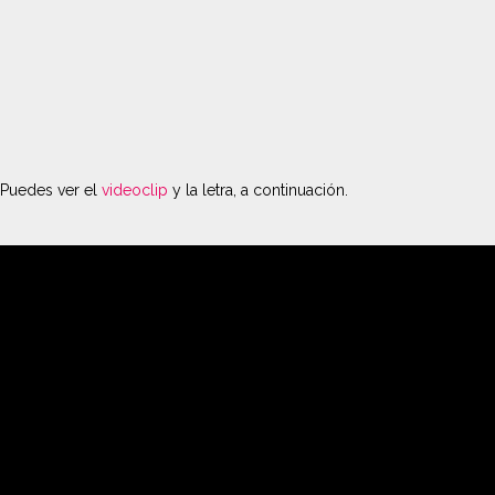
Puedes ver el
videoclip
y la letra, a continuación.