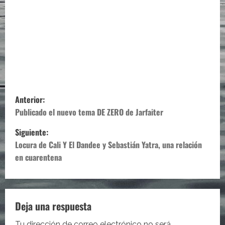
N
Anterior:
a
Publicado el nuevo tema DE ZERO de Jarfaiter
Siguiente:
v
Locura de Cali Y El Dandee y Sebastián Yatra, una relación
e
en cuarentena
g
a
Deja una respuesta
c
Tu dirección de correo electrónico no será