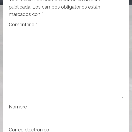
i
publicada.
Los campos obligatorios están
marcados con
*
ó
Comentario
*
n
d
e
e
n
t
r
Nombre
a
Correo electrónico