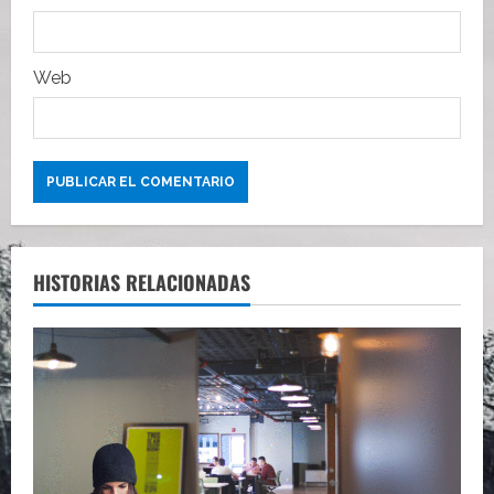
d
a
Web
s
HISTORIAS RELACIONADAS