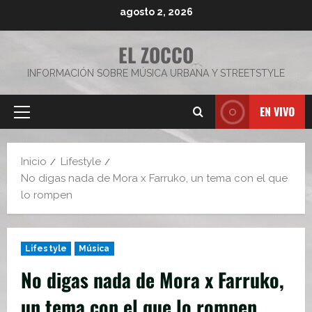
Saltar
agosto 2, 2026
al
contenido
EL ZOCCO
INFORMACIÓN SOBRE MÚSICA URBANA Y STREETSTYLE
EN VIVO
Menú
principal
Inicio
Lifestyle
No digas nada de Mora x Farruko, un tema con el que
lo rompen
Lifestyle
Música
No digas nada de Mora x Farruko,
un tema con el que lo rompen