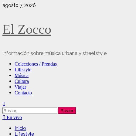
Saltar
agosto 7, 2026
al
contenido
El Zocco
Información sobre música urbana y streetstyle
Menú
Colecciones / Prendas
principal
Lifestyle
Música
Cultura
Viajar
Contacto
Buscar:
En vivo
Inicio
Lifestyle