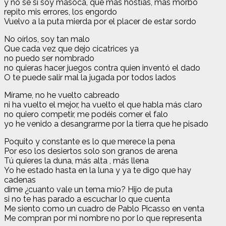
y no sé si soy masoca, que más hostias, mas morbo
repito mis errores, los engordo
Vuelvo a la puta mierda por el placer de estar sordo
No oírlos, soy tan malo
Que cada vez que dejo cicatrices ya
no puedo ser nombrado
no quieras hacer juegos contra quien inventó el dado
O te puede salir mal la jugada por todos lados
Mírame, no he vuelto cabreado
ni ha vuelto el mejor, ha vuelto el que habla más claro
no quiero competir, me podéis comer el falo
yo he venido a desangrarme por la tierra que he pisado
Poquito y constante es lo que merece la pena
Por eso los desiertos solo son granos de arena
Tú quieres la duna, más alta , más llena
Yo he estado hasta en la luna y ya te digo que hay
cadenas
dime ¿cuanto vale un tema mío? Hijo de puta
si no te has parado a escuchar lo que cuenta
Me siento como un cuadro de Pablo Picasso en venta
Me compran por mi nombre no por lo que representa