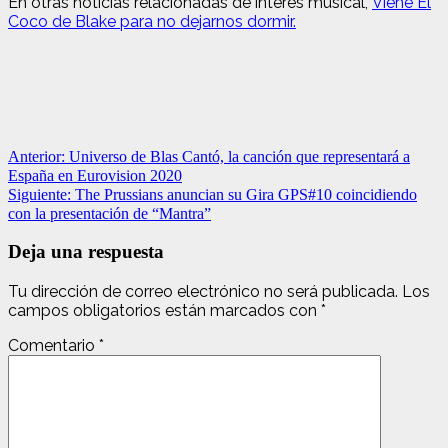
En otras noticias relacionadas de interés musical,
Viene El
Coco de Blake para no dejarnos dormir.
Navegación
Anterior:
Universo de Blas Cantó, la canción que representará a
España en Eurovision 2020
de
Siguiente:
The Prussians anuncian su Gira GPS#10 coincidiendo
entradas
con la presentación de “Mantra”
Deja una respuesta
Tu dirección de correo electrónico no será publicada.
Los
campos obligatorios están marcados con
*
Comentario
*