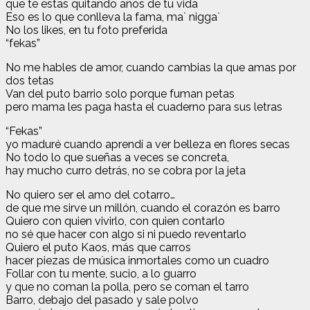
que te estas quitando años de tu vida
Eso es lo que conlleva la fama, ma` nigga`
No los likes, en tu foto preferida
“fekas”
No me hables de amor, cuando cambias la que amas por
dos tetas
Van del puto barrio solo porque fuman petas
pero mama les paga hasta el cuaderno para sus letras
“Fekas”
yo maduré cuando aprendí a ver belleza en flores secas
No todo lo que sueñas a veces se concreta,
hay mucho curro detrás, no se cobra por la jeta
No quiero ser el amo del cotarro…
de que me sirve un millón, cuando el corazón es barro
Quiero con quien vivirlo, con quien contarlo
no sé que hacer con algo si ni puedo reventarlo
Quiero el puto Kaos, más que carros
hacer piezas de música inmortales como un cuadro
Follar con tu mente, sucio, a lo guarro
y que no coman la polla, pero se coman el tarro
Barro, debajo del pasado y sale polvo