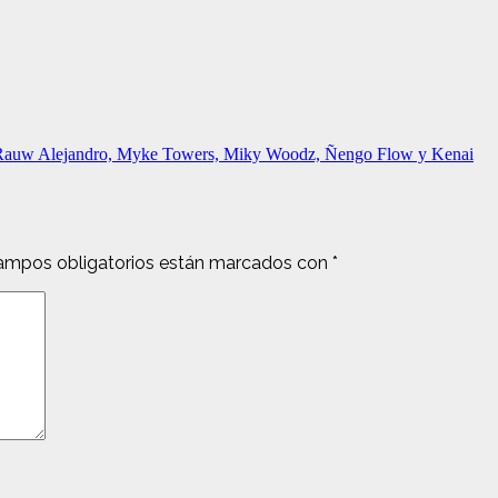
l, Rauw Alejandro, Myke Towers, Miky Woodz, Ñengo Flow y Kenai
ampos obligatorios están marcados con
*