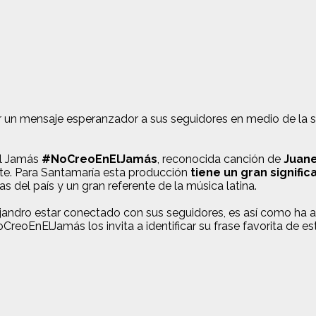
r un mensaje esperanzador a sus seguidores en medio de la si
El Jamás
#NoCreoEnElJamás
, reconocida canción de
Juan
ante. Para Santamaría esta producción
tiene un gran signific
s del país y un gran referente de la música latina.
jandro estar conectado con sus seguidores, es así como ha 
reoEnElJamás los invita a identificar su frase favorita de e