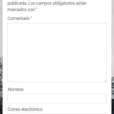
i
publicada.
Los campos obligatorios están
ó
marcados con
*
n
Comentario
*
d
e
e
n
t
r
Nombre
a
d
Correo electrónico