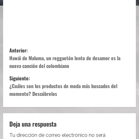
N
Anterior:
a
Hawái de Maluma, un reggaetón lento de desamor es la
nueva canción del colombiano
v
Siguiente:
e
¿Cuáles son los productos de moda más buscados del
momento? Descúbrelos
g
a
c
Deja una respuesta
Tu dirección de correo electrónico no será