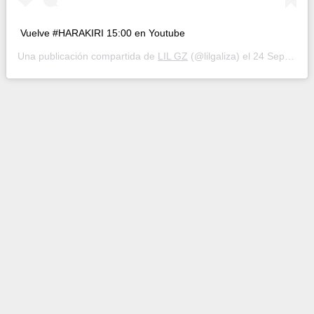
Vuelve #HARAKIRI 15:00 en Youtube
Una publicación compartida de
LIL GZ
(@lilgaliza) el
24 Sep, 2020 a las 3:39 PDT