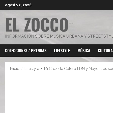
Saltar
agosto 2, 2026
al
EL ZOCCO
contenido
INFORMACIÓN SOBRE MÚSICA URBANA Y STREETSTY
COLECCIONES / PRENDAS
LIFESTYLE
MÚSICA
CULTURA
Inicio
Lifestyle
Mi Cruz de Calero LDN y Mayo, tras ser