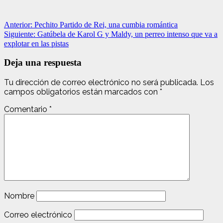
Navegación
Anterior:
Pechito Partido de Rei, una cumbia romántica
Siguiente:
Gatúbela de Karol G y Maldy, un perreo intenso que va a
de
explotar en las pistas
entradas
Deja una respuesta
Tu dirección de correo electrónico no será publicada.
Los
campos obligatorios están marcados con
*
Comentario
*
Nombre
Correo electrónico