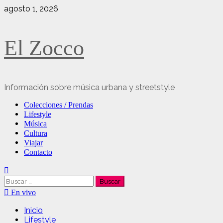
Saltar
agosto 1, 2026
al
contenido
El Zocco
Información sobre música urbana y streetstyle
Menú
Colecciones / Prendas
principal
Lifestyle
Música
Cultura
Viajar
Contacto
Buscar:
En vivo
Inicio
Lifestyle