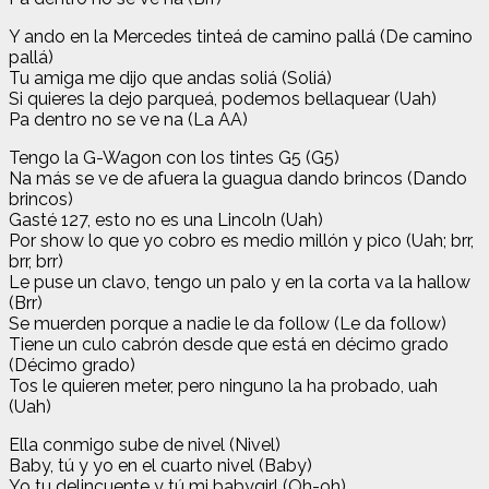
Y ando en la Mercedes tinteá de camino pallá (De camino
pallá)
Tu amiga me dijo que andas soliá (Soliá)
Si quieres la dejo parqueá, podemos bellaquear (Uah)
Pa dentro no se ve na (La AA)
Tengo la G-Wagon con los tintes G5 (G5)
Na más se ve de afuera la guagua dando brincos (Dando
brincos)
Gasté 127, esto no es una Lincoln (Uah)
Por show lo que yo cobro es medio millón y pico (Uah; brr,
brr, brr)
Le puse un clavo, tengo un palo y en la corta va la hallow
(Brr)
Se muerden porque a nadie le da follow (Le da follow)
Tiene un culo cabrón desde que está en décimo grado
(Décimo grado)
Tos le quieren meter, pero ninguno la ha probado, uah
(Uah)
Ella conmigo sube de nivel (Nivel)
Baby, tú y yo en el cuarto nivel (Baby)
Yo tu delincuente y tú mi babygirl (Oh-oh)