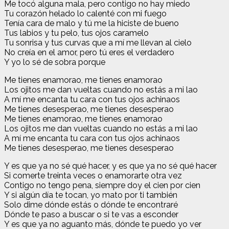
Me tocó alguna mala, pero contigo no hay miedo
Tu corazón helado lo calenté con mi fuego
Tenía cara de malo y tú me la hiciste de bueno
Tus labios y tu pelo, tus ojos caramelo
Tu sonrisa y tus curvas que a mí me llevan al cielo
No creía en el amor, pero tú eres el verdadero
Y yo lo sé de sobra porque
Me tienes еnamorao, me tienes еnamorao
Los ojitos me dan vueltas cuando no estás a mi lao
A mí me encanta tu cara con tus ojos achinaos
Me tienes desesperao, me tienes desesperao
Me tienes enamorao, me tienes enamorao
Los ojitos me dan vueltas cuando no estás a mi lao
A mí me encanta tu cara con tus ojos achinaos
Me tienes desesperao, me tienes desesperao
Y es que ya no sé qué hacer, y es que ya no sé qué hacer
Si comerte treinta veces o enamorarte otra vez
Contigo no tengo pena, siempre doy el cien por cien
Y si algún día te tocan, yo mato por ti también
Solo dime dónde estás o dónde te encontraré
Dónde te paso a buscar o si te vas a esconder
Y es que ya no aguanto más, dónde te puedo yo ver