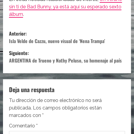
sin ti de Bad Bunny, ya está aquí su esperado sexto
álbum
.
N
Anterior:
a
Isla Velde de Cazzu, nuevo visual de ‘Nena Trampa’
Siguiente:
v
ARGENTINA de Trueno y Nathy Peluso, su homenaje al país
e
g
Deja una respuesta
a
Tu dirección de correo electrónico no será
c
publicada.
Los campos obligatorios están
i
marcados con
*
Comentario
*
ó