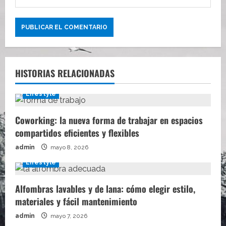
s
HISTORIAS RELACIONADAS
Lifestyle
Coworking: la nueva forma de trabajar en espacios
compartidos eficientes y flexibles
admin
mayo 8, 2026
Lifestyle
Alfombras lavables y de lana: cómo elegir estilo,
materiales y fácil mantenimiento
admin
mayo 7, 2026