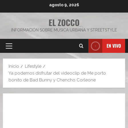
Saltar
agosto 9, 2026
al
contenido
EL ZOCCO
INFORMACIÓN SOBRE MÚSICA URBANA Y STREETSTYLE
EN VIVO
Menú
principal
Inicio
Lifestyle
Ya podemos disfrutar del videoclip de Me porto
bonito de Bad Bunny y Chencho Corleone