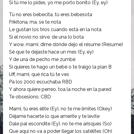
Si tú me lo pides, yo me porto bonito (Ey, ey)
Tú no eres bebecita, tú eres bebesota
Frikitona, ma, se te nota
Le gustan los tríos cuando está en la nota
Si el novio no sirve, de una lo bota
Y wow, mami, dime dónde dejo el résume (Résume)
Sé que te dejaste hace un mes (Ey, ey)
Y de una de pecho me zumbé
Si quieres te hago un bebé o te traigo la plan B
Uff, mami, qué rica tú te ves
Pa los 2000 escuchaba RBD
Y ahora quiere perreo, toa la noche en la pared
Te obsesiono, CBD
Mami, tú eres élite (Ey), no te me limites (Okey)
Déjame hacerte lo que amerite y te levite
Dale pal escondite (Ey), no te me arisques (So)
Que aquí no va a poder llegar los satélites (Oh)