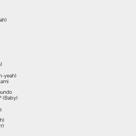
eah)
)
h-yeah)
mami
 mundo
? (Baby)
s
oh)
r)