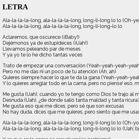
LETRA
Ala-la-la-la-long, ala-la-la-la-long, long-li-long lo lo (Oh-y
Ala-la-la-la-long, ala-la-la-la-long, long-li-long-lo lo
Aclaremos, que oscurece (¡Baby!)
Dejémonos ya de estupideces (¡Uah!)
Llevamos peleando par de meses
Y ya yo te lo he dicho tantas veces
Trato de empezar una conversación (Yeah-yeah-yeah-yeah
Pero no me das ni un poco de tu atención (Ah, ah)
Quieres siempre hacer lo que te da la gana (Yeah-yeah-yea
Y lo quieres arreglar todo en la cama, pero no piense’ eso, 
Me gusta (Uah), cuando yo te tengo como Dios te trajo al
Desnuda (Uah), ¿de dónde salió tanta maldad y tanta ricura
Me gusta eso que me dices, pero sé que son excusas
No hay duda, dices que me quieres, pero siento que me usa
Ala-la-la-la-long, ala-la-la-la-long, long-li-long lo lo (Oh-y
Ala-la-la-la-long, ala-la-la-la-long, long-li-long lo lo (Uah; br