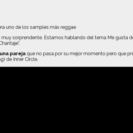
pera uno de los samples más reggae
y muy sorprendente. Estamos hablando del tema Me gusta de S
hantaje”.
una pareja
que no pasa por su mejor momento pero que prete
) de Inner Circle.