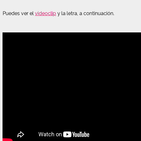
Puedes ver el
videoclip
y la letra, a continuación.