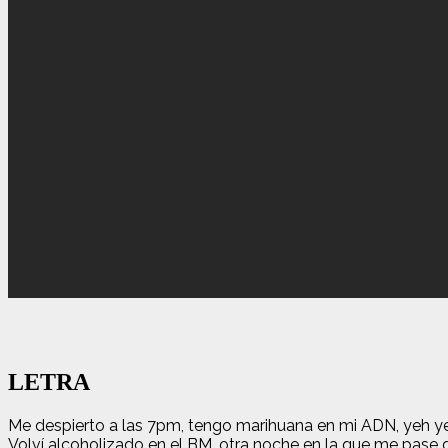
LETRA
Me despierto a las 7pm, tengo marihuana en mi ADN, yeh y
Volví alcoholizado en el BM, otra noche en la que me pase 