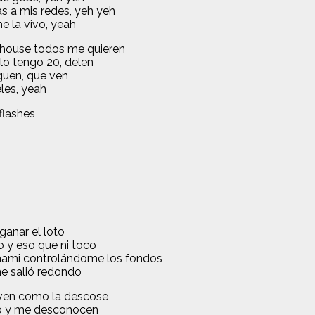
s a mis redes, yeh yeh
e la vivo, yeah
p house todos me quieren
olo tengo 20, delen
guen, que ven
les, yeah
flashes
ganar el loto
 y eso que ni toco
a mami controlándome los fondos
 me salió redondo
 ven como la descose
zo y me desconocen