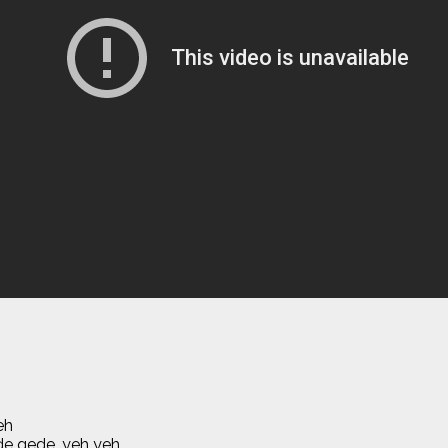
eh
de gede, yeh yeh