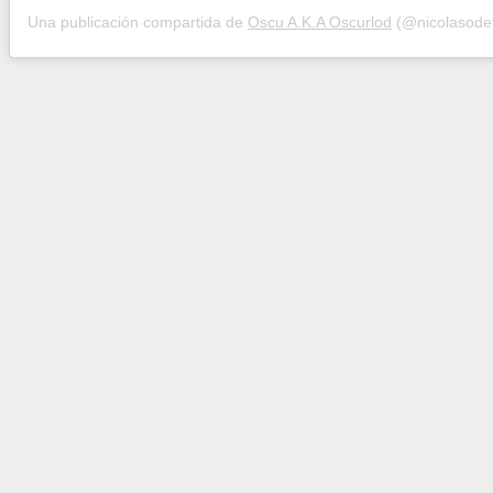
Una publicación compartida de
Oscu A.K.A Oscurlod
(@nicolasodet