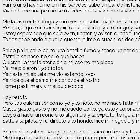
Fumo uno hay humo en mis paredes, subo un par de historia
Viviéndome una peli no se ustedes, me la vivo, me la vivo, m
Me la vivo entre droga y mujeres, me sobra bajón en la tra
Remen, si quieren conseguir lo que quieren, yo lo tengo y s
Estoy esperando que se eleven, llamen y avisen cuando lle
Todos esperando a que lo queme, primero suban los decibe
Salgo pa la calle, corto una botella fumo y tengo un par de 
Estrella se nace, no se lo que hacen
Quieren llamar la atención a mi eso no me place
Ya me pidieron 1500 fotos
Ya hasta mi abuela me vio estando loco
Ya hice que el barrio me conozca el rostro
Tome pasti, mary y malibu de coco
Toy re roto
Pero tos quieren ser como yo y lo noto, no me hace falta ni 
Gasto gasto gasto y no me quedo corto, ya estoy coronado
Llego a hacer un concierto algún día y la exploto, tengo 
Salte a la pileta y fui directo a lo hondo, hice mi negocio y
Yo me hice solo no vengo con combo, saco un tema y tos
Me cogí a la escena parezco actor porno, pero me los cru