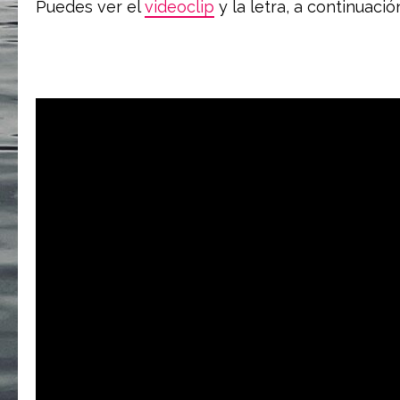
Puedes ver el
videoclip
y la letra, a continuació