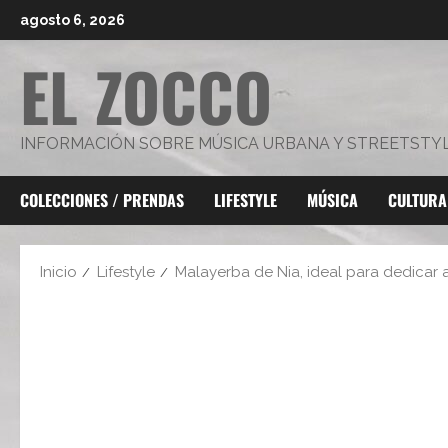
Saltar
agosto 6, 2026
al
EL ZOCCO
contenido
INFORMACIÓN SOBRE MÚSICA URBANA Y STREETSTY
COLECCIONES / PRENDAS
LIFESTYLE
MÚSICA
CULTURA
Inicio
Lifestyle
Malayerba de Nia, ideal para dedicar 