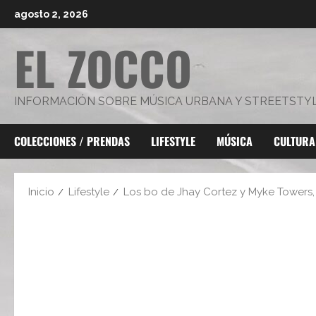
Saltar
agosto 2, 2026
al
EL ZOCCO
contenido
INFORMACIÓN SOBRE MÚSICA URBANA Y STREETSTY
COLECCIONES / PRENDAS
LIFESTYLE
MÚSICA
CULTURA
Inicio
Lifestyle
Los bo de Jhay Cortez y Myke Towers,