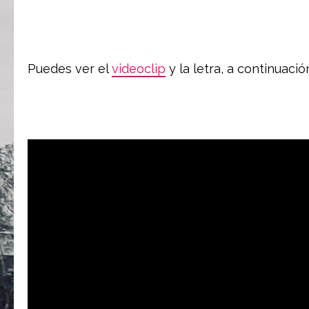
Puedes ver el
videoclip
y la letra, a continuació