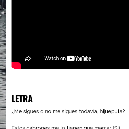
LETRA
¿Me sigues o no me sigues todavía, hijueputa?
Estos cabrones me lo tienen que mamar (Sí)