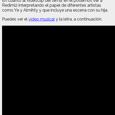
En cuanto al videoclip del tema, en el podemos ver a
Redimi2 interpretando el papel de diferentes artistas
como Ye y Almihty y que incluye una escena con su hija.
Puedes ver el
vídeo musical
y la letra, a continuación.