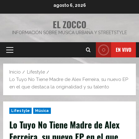
Saltar
agosto 6, 2026
al
contenido
EL ZOCCO
INFORMACIÓN SOBRE MÚSICA URBANA Y STREETSTYLE
EN VIVO
Menú
principal
Inicio
Lifestyle
Lo Tuyo No Tiene Madre de Alex Ferreira, su nuevo EP
en el que destaca la originalidad y su talento
Lifestyle
Música
Lo Tuyo No Tiene Madre de Alex
Ferreira, su nuevo EP en el que