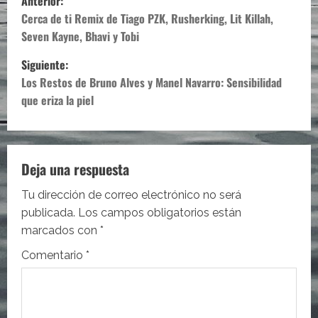
Anterior:
a
Cerca de ti Remix de Tiago PZK, Rusherking, Lit Killah,
Seven Kayne, Bhavi y Tobi
v
Siguiente:
e
Los Restos de Bruno Alves y Manel Navarro: Sensibilidad
que eriza la piel
g
a
c
Deja una respuesta
i
Tu dirección de correo electrónico no será
publicada.
Los campos obligatorios están
ó
marcados con
*
n
Comentario
*
d