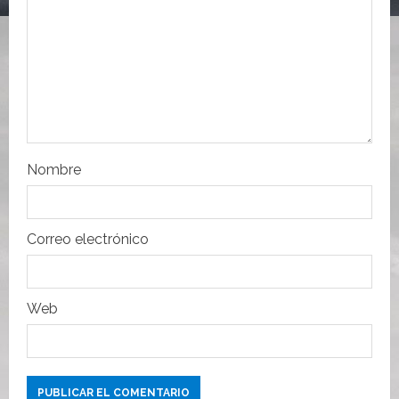
e
e
n
t
r
Nombre
a
d
Correo electrónico
a
s
Web