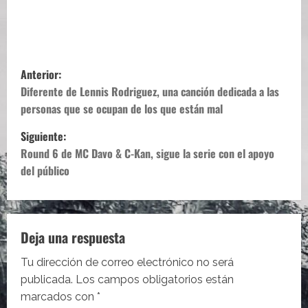
N
Anterior:
a
Diferente de Lennis Rodriguez, una canción dedicada a las
personas que se ocupan de los que están mal
v
Siguiente:
e
Round 6 de MC Davo & C-Kan, sigue la serie con el apoyo
del público
g
a
c
Deja una respuesta
i
Tu dirección de correo electrónico no será
publicada.
Los campos obligatorios están
ó
marcados con
*