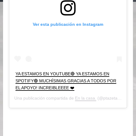
Ver esta publicación en Instagram
YA ESTAMOS EN YOUTUBE🔴 YA ESTAMOS EN
SPOTIFY🟢 MUCHÍSIMAS GRACIAS A TODOS POR
EL APOYO! INCREIBLEEEE ❤️
Una publicación compartida de
En la casa.
(@ptazeta_) el
29 O