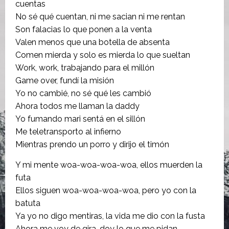
cuentas
No sé qué cuentan, ni me sacian ni me rentan
Son falacias lo que ponen a la venta
Valen menos que una botella de absenta
Comen mierda y solo es mierda lo que sueltan
Work, work, trabajando para el millón
Game over, fundí la misión
Yo no cambié, no sé qué les cambió
Ahora todos me llaman la daddy
Yo fumando mari sentá en el sillón
Me teletransporto al infierno
Mientras prendo un porro y dirijo el timón
Y mi mente woa-woa-woa-woa, ellos muerden la
futa
Ellos siguen woa-woa-woa-woa, pero yo con la
batuta
Ya yo no digo mentiras, la vida me dio con la fusta
Ahora me voy de gira, doy lo que me pidan