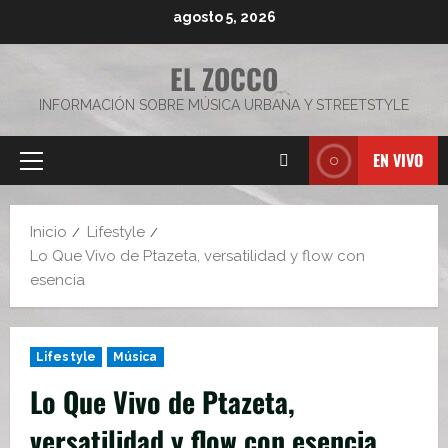
Saltar
agosto 5, 2026
al
contenido
EL ZOCCO
INFORMACIÓN SOBRE MÚSICA URBANA Y STREETSTYLE
EN VIVO
Menú
principal
Inicio
Lifestyle
Lo Que Vivo de Ptazeta, versatilidad y flow con
esencia
Lifestyle
Música
Lo Que Vivo de Ptazeta,
versatilidad y flow con esencia