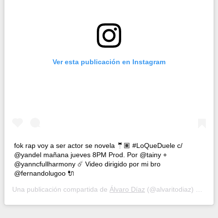
Ver esta publicación en Instagram
fok rap voy a ser actor se novela 🤵🏽 #LoQueDuele c/
@yandel mañana jueves 8PM Prod. Por @tainy +
@yanncfullharmony ☄️ Video dirigido por mi bro
@fernandolugoo 🔌
Una publicación compartida de
Álvaro Díaz
(@alvaritodiaz) el
28 O