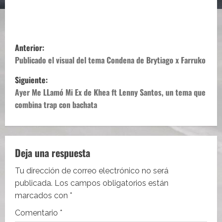
N
Anterior:
a
Publicado el visual del tema Condena de Brytiago x Farruko
Siguiente:
v
Ayer Me LLamó Mi Ex de Khea ft Lenny Santos, un tema que
e
combina trap con bachata
g
a
Deja una respuesta
c
Tu dirección de correo electrónico no será
i
publicada.
Los campos obligatorios están
marcados con
*
ó
Comentario
*