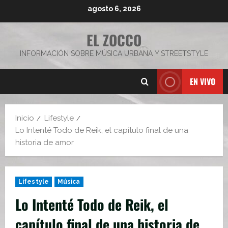
Saltar
agosto 6, 2026
al
contenido
EL ZOCCO
INFORMACIÓN SOBRE MÚSICA URBANA Y STREETSTYLE
EN VIVO
Inicio
Lifestyle
Lo Intenté Todo de Reik, el capítulo final de una
historia de amor
Lifestyle
Música
Lo Intenté Todo de Reik, el
capítulo final de una historia de