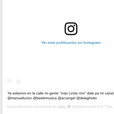
Ver esta publicación en Instagram
Ya estamos en la calle mi gente “más Linda rmx” dale pa mi cana
@manuelturizo @beelemusica @arcangel @delaghetto
Una publicación compartida de
Dalex 👽
(@dalexmusic) el
17 Sep, 202