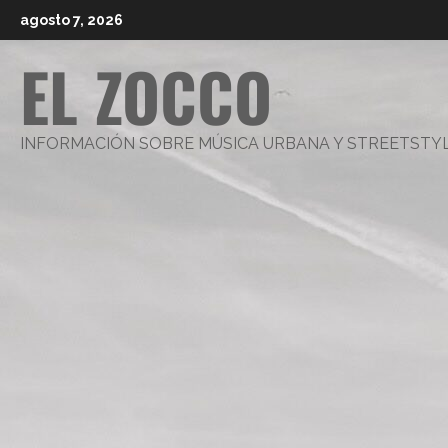
Saltar
agosto 7, 2026
al
EL ZOCCO
contenido
INFORMACIÓN SOBRE MÚSICA URBANA Y STREETSTY