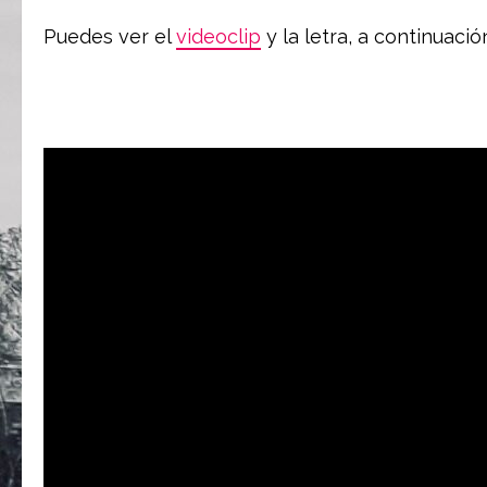
Puedes ver el
videoclip
y la letra, a continuació