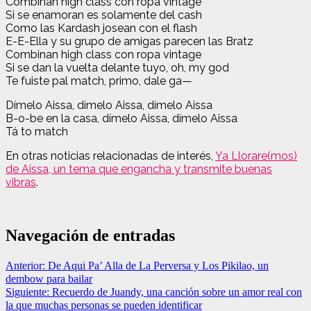
Combinan high class con ropa vintage
Si se enamoran es solamente del cash
Como las Kardash josean con el flash
E-E-Ella y su grupo de amigas parecen las Bratz
Combinan high class con ropa vintage
Si se dan la vuelta delante tuyo, oh, my god
Te fuiste pal match, primo, dale ga—
Dímelo Aissa, dímelo Aissa, dímelo Aissa
B-o-be en la casa, dímelo Aissa, dímelo Aissa
Tá to match
En otras noticias relacionadas de interés,
Ya Llorare(mos)
de Aissa, un tema que engancha y transmite buenas
vibras
.
Navegación de entradas
Anterior:
De Aqui Pa’ Alla de La Perversa y Los Pikilao, un
dembow para bailar
Siguiente:
Recuerdo de Juandy, una canción sobre un amor real con
la que muchas personas se pueden identificar