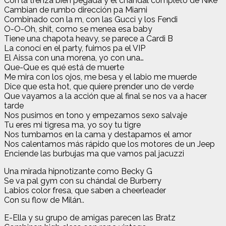
Con la trenza bien pegada y el chándal completo de Nike
Cambian de rumbo dirección pa Miami
Combinado con la m, con las Gucci y los Fendi
O-O-Oh, shit, como se menea esa baby
Tiene una chapota heavy, se parece a Cardi B
La conocí en el party, fuimos pa el VIP
El Aissa con una morena, yo con una…
Que-Que es qué está de muerte
Me mira con los ojos, me besa y el labio me muerde
Dice que esta hot, que quiere prender uno de verde
Que vayamos a la acción que al final se nos va a hacer
tarde
Nos pusimos en tono y empezamos sexo salvaje
Tu eres mi tigresa ma, yo soy tu tigre
Nos tumbamos en la cama y destapamos el amor
Nos calentamos más rápido que los motores de un Jeep
Enciende las burbujas ma que vamos pal jacuzzi
Una mirada hipnotizante como Becky G
Se va pal gym con su chándal de Burberry
Labios color fresa, que saben a cheerleader
Con su flow de Milán..
E-Ella y su grupo de amigas parecen las Bratz