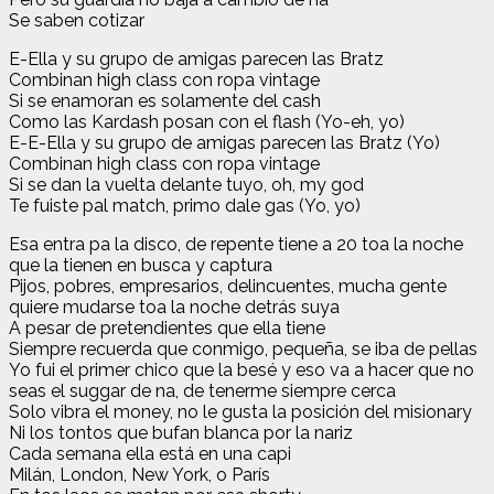
Se saben cotizar
E-Ella y su grupo de amigas parecen las Bratz
Combinan high class con ropa vintage
Si se enamoran es solamente del cash
Como las Kardash posan con el flash (Yo-eh, yo)
E-E-Ella y su grupo de amigas parecen las Bratz (Yo)
Combinan high class con ropa vintage
Si se dan la vuelta delante tuyo, oh, my god
Te fuiste pal match, primo dale gas (Yo, yo)
Esa еntra pa la disco, de repentе tiene a 20 toa la noche
que la tienen en busca y captura
Pijos, pobres, empresarios, delincuentes, mucha gente
quiere mudarse toa la noche detrás suya
A pesar de pretendientes que ella tiene
Siempre recuerda que conmigo, pequeña, se iba de pellas
Yo fui el primer chico que la besé y eso va a hacer que no
seas el suggar de na, de tenerme siempre cerca
Solo vibra el money, no le gusta la posición del misionary
Ni los tontos que bufan blanca por la nariz
Cada semana ella está en una capi
Milán, London, New York, o París