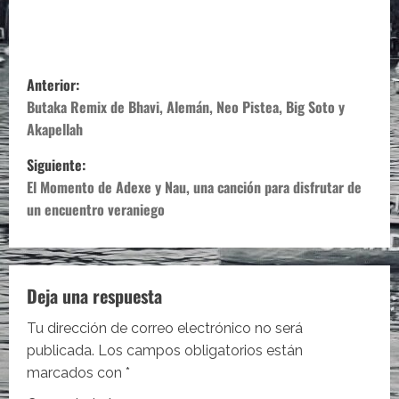
N
Anterior:
a
Butaka Remix de Bhavi, Alemán, Neo Pistea, Big Soto y
Akapellah
v
Siguiente:
e
El Momento de Adexe y Nau, una canción para disfrutar de
un encuentro veraniego
g
a
c
Deja una respuesta
i
Tu dirección de correo electrónico no será
publicada.
Los campos obligatorios están
ó
marcados con
*