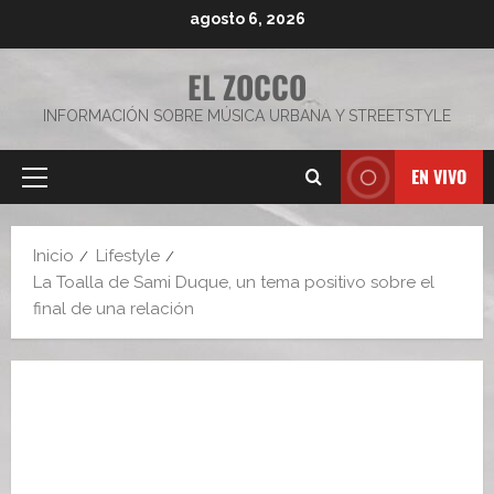
Saltar
agosto 6, 2026
al
contenido
EL ZOCCO
INFORMACIÓN SOBRE MÚSICA URBANA Y STREETSTYLE
EN VIVO
Menú
principal
Inicio
Lifestyle
La Toalla de Sami Duque, un tema positivo sobre el
final de una relación