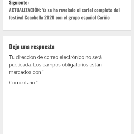
Siguiente:
e
ACTUALIZACIÓN: Ya se ha revelado el cartel completo del
festival Coachella 2020 con el grupo español Cariño
g
a
c
Deja una respuesta
i
Tu dirección de correo electrónico no será
publicada.
Los campos obligatorios están
ó
marcados con
*
n
Comentario
*
d
e
e