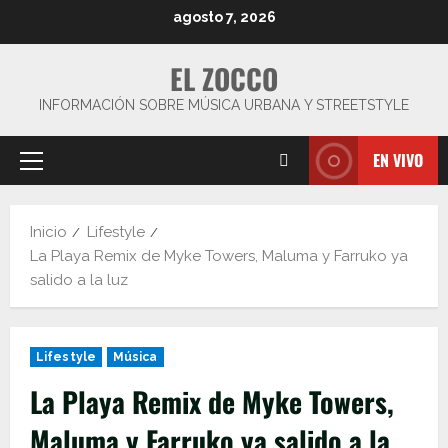
Saltar
agosto 7, 2026
al
contenido
EL ZOCCO
INFORMACIÓN SOBRE MÚSICA URBANA Y STREETSTYLE
EN VIVO
Menú
principal
Inicio
Lifestyle
La Playa Remix de Myke Towers, Maluma y Farruko ya
salido a la luz
Lifestyle
Música
La Playa Remix de Myke Towers,
Maluma y Farruko ya salido a la