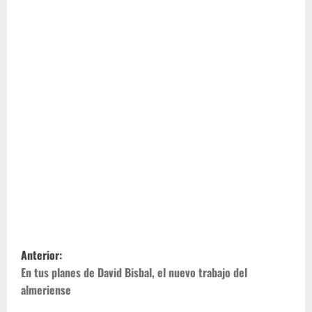
N
Anterior:
a
En tus planes de David Bisbal, el nuevo trabajo del
almeriense
v