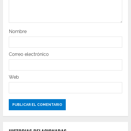
n
t
r
Nombre
a
d
Correo electrónico
a
s
Web