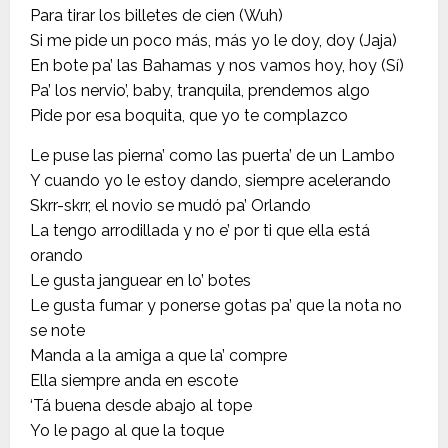
Para tirar los billetes de cien (Wuh)
Si me pide un poco más, más yo le doy, doy (Jaja)
En bote pa’ las Bahamas y nos vamos hoy, hoy (Sí)
Pa’ los nervio’, baby, tranquila, prendemos algo
Pide por esa boquita, que yo te complazco
Le puse las pierna’ como las puerta’ de un Lambo
Y cuando yo le estoy dando, siempre acelerando
Skrr-skrr, el novio se mudó pa’ Orlando
La tengo arrodillada y no e’ por ti que ella está
orando
Le gusta janguear en lo’ botes
Le gusta fumar y ponerse gotas pa’ que la nota no
se note
Manda a la amiga a que la’ compre
Ella siempre anda en escote
‘Tá buena desde abajo al tope
Yo le pago al que la toque