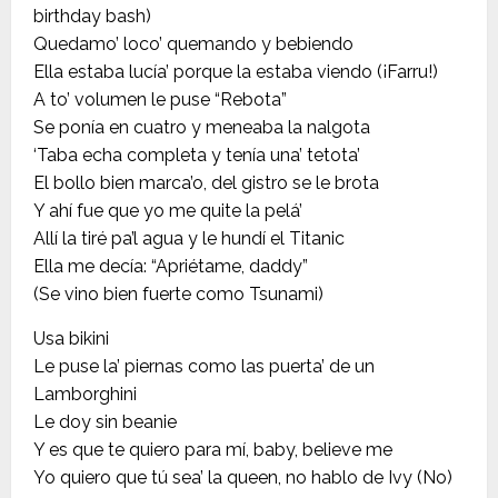
birthday bash)
Quedamo’ loco’ quemando y bebiendo
Ella estaba lucía’ porque la estaba viendo (¡Farru!)
A to’ volumen le puse “Rebota”
Se ponía en cuatro y meneaba la nalgota
‘Taba echa completa y tenía una’ tetota’
El bollo bien marca’o, del gistro se le brota
Y ahí fue que yo me quite la pelá’
Allí la tiré pa’l agua y le hundí el Titanic
Ella me decía: “Apriétame, daddy”
(Se vino bien fuerte como Tsunami)
Usa bikini
Le puse la’ piernas como las puerta’ de un
Lamborghini
Le doy sin beanie
Y es que te quiero para mí, baby, believe me
Yo quiero que tú sea’ la queen, no hablo de Ivy (No)