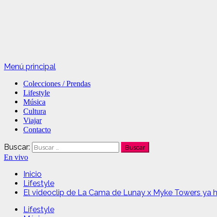
Menú principal
Colecciones / Prendas
Lifestyle
Música
Cultura
Viajar
Contacto
Buscar:
En vivo
Inicio
Lifestyle
El videoclip de La Cama de Lunay x Myke Towers ya h
Lifestyle