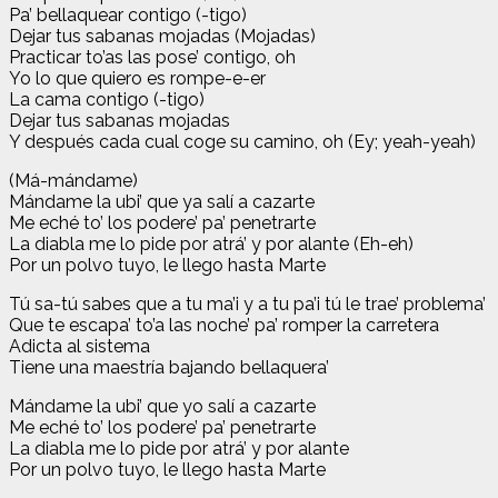
Pa’ bellaquear contigo (-tigo)
Dejar tus sabanas mojadas (Mojadas)
Practicar to’as las pose’ contigo, oh
Yo lo que quiero es rompe-e-er
La cama contigo (-tigo)
Dejar tus sabanas mojadas
Y después cada cual coge su camino, oh (Ey; yeah-yeah)
(Má-mándame)
Mándame la ubi’ que ya salí a cazarte
Me eché to’ los podere’ pa’ penetrarte
La diabla me lo pide por atrá’ y por alante (Eh-eh)
Por un polvo tuyo, le llego hasta Marte
Tú sa-tú sabes que a tu ma’i y a tu pa’i tú le trae’ problema’
Que te escapa’ to’a las noche’ pa’ romper la carretera
Adicta al sistema
Tiene una maestría bajando bellaquera’
Mándame la ubi’ que yo salí a cazarte
Me eché to’ los podere’ pa’ penetrarte
La diabla me lo pide por atrá’ y por alante
Por un polvo tuyo, le llego hasta Marte