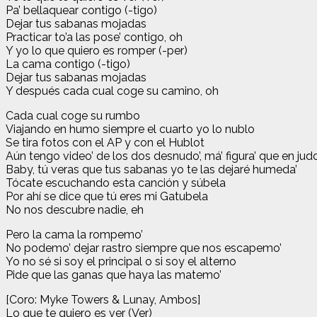
Pa’ bellaquear contigo (-tigo)
Dejar tus sabanas mojadas
Practicar to’a las pose’ contigo, oh
Y yo lo que quiero es romper (-per)
La cama contigo (-tigo)
Dejar tus sabanas mojadas
Y después cada cual coge su camino, oh
Cada cual coge su rumbo
Viajando en humo siempre el cuarto yo lo nublo
Se tira fotos con el AP y con el Hublot
Aún tengo video’ de los dos desnudo’, má’ figura’ que en jud
Baby, tú veras que tus sabanas yo te las dejaré humeda’
Tócate escuchando esta canción y súbela
Por ahí se dice que tú eres mi Gatubela
No nos descubre nadie, eh
Pero la cama la rompemo’
No podemo’ dejar rastro siempre que nos escapemo’
Yo no sé si soy el principal o si soy el alterno
Pide que las ganas que haya las matemo’
[Coro: Myke Towers & Lunay, Ambos]
Lo que te quiero es ver (Ver)