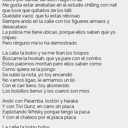
Me gusta estar arrebatao en el estudio chilling con nafi
que tuve que quitarlos de los billi
Quédate vacío, que tú estás rebosao
Siempre ando en la calle con los tigueres armaos y
desacataos
La policía me tiene ubicao, porque ellos saben que yo
chipeo
Pero ninguno me lo ha demostrado
La calle ta bobo y se me tiran los toopos
Búscame la hookah, que ya pare con el combo
Estos palomos montan pero ellos saben cómo
Como quiera se la pongo
Se subió la nota, yo toy encendió
No vamos ligao, le armamos un lío
Con el carr lleno, toy aborrecido
Los bolsillos llenos y los cueros son míos
Ando con Paramba, tostón y haraka
Y con Tivi Gunz, en carro sin placa
Explotando Whisky porque tengo la paca
Y con el chaleco por el placa placa
La calle ta bobo bobo