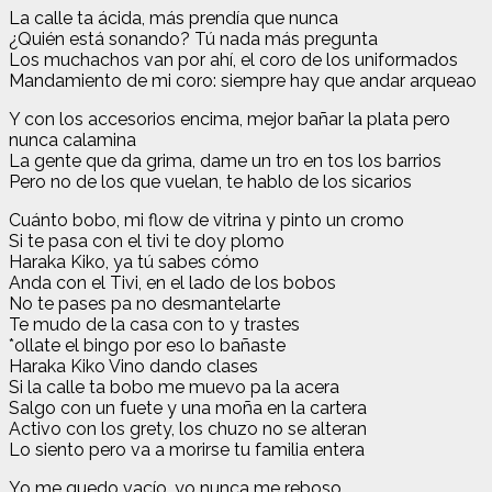
La calle ta ácida, más prendía que nunca
¿Quién está sonando? Tú nada más pregunta
Los muchachos van por ahí, el coro de los uniformados
Mandamiento de mi coro: siempre hay que andar arqueao
Y con los accesorios encima, mejor bañar la plata pero
nunca calamina
La gente que da grima, dame un tro en tos los barrios
Pero no de los que vuelan, te hablo de los sicarios
Cuánto bobo, mi flow de vitrina y pinto un cromo
Si te pasa con el tivi te doy plomo
Haraka Kiko, ya tú sabes cómo
Anda con el Tivi, en el lado de los bobos
No te pases pa no desmantelarte
Te mudo de la casa con to y trastes
*ollate el bingo por eso lo bañaste
Haraka Kiko Vino dando clases
Si la calle ta bobo me muevo pa la acera
Salgo con un fuete y una moña en la cartera
Activo con los grety, los chuzo no se alteran
Lo siento pero va a morirse tu familia entera
Yo me quedo vacío, yo nunca me reboso