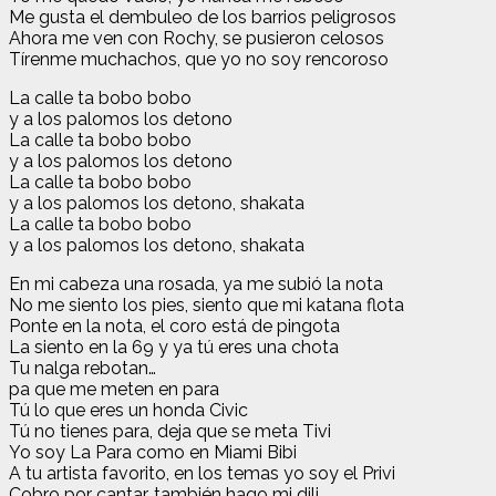
Me gusta el dembuleo de los barrios peligrosos
Ahora me ven con Rochy, se pusieron celosos
Tírenme muchachos, que yo no soy rencoroso
La calle ta bobo bobo
y a los palomos los detono
La calle ta bobo bobo
y a los palomos los detono
La calle ta bobo bobo
y a los palomos los detono, shakata
La calle ta bobo bobo
y a los palomos los detono, shakata
En mi cabeza una rosada, ya me subió la nota
No me siento los pies, siento que mi katana flota
Ponte en la nota, el coro está de pingota
La siento en la 69 y ya tú eres una chota
Tu nalga rebotan…
pa que me meten en para
Tú lo que eres un honda Civic
Tú no tienes para, deja que se meta Tivi
Yo soy La Para como en Miami Bibi
A tu artista favorito, en los temas yo soy el Privi
Cobro por cantar, también hago mi dili