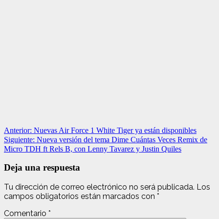
Navegación
Anterior:
Nuevas Air Force 1 White Tiger ya están disponibles
Siguiente:
Nueva versión del tema Dime Cuántas Veces Remix de
de
Micro TDH ft Rels B, con Lenny Tavarez y Justin Quiles
entradas
Deja una respuesta
Tu dirección de correo electrónico no será publicada.
Los
campos obligatorios están marcados con
*
Comentario
*