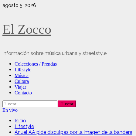
Saltar
agosto 5, 2026
al
contenido
El Zocco
Información sobre música urbana y streetstyle
Menú
Colecciones / Prendas
principal
Lifestyle
Música
Cultura
Viajar
Contacto
Buscar:
En vivo
Inicio
Lifestyle
Anuel AA pide disculpas por la imagen de la bandera